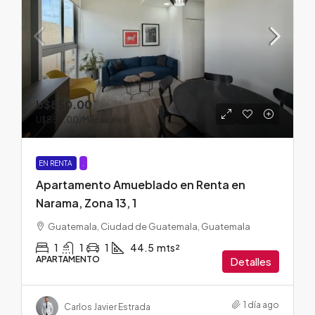
U$850.00
U$850.00
/Mensuales
EN RENTA
.
Apartamento Amueblado en Renta en
Narama, Zona 13, 1
Guatemala, Ciudad de Guatemala, Guatemala
1
1
1
44.5
mts²
APARTAMENTO
Detalles
1 día ago
Carlos Javier Estrada