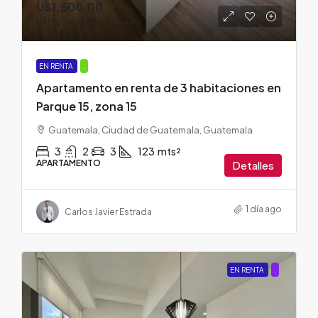
U$1,500.00
U$1,500.00
/Mensuales
EN RENTA
.
Apartamento en renta de 3 habitaciones en
Parque 15, zona 15
Guatemala, Ciudad de Guatemala, Guatemala
3
2
3
123
mts²
APARTAMENTO
Detalles
1 día ago
Carlos Javier Estrada
EN RENTA
.