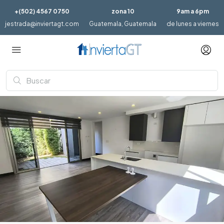
+(502) 4567 0750
zona 10
9am a 6pm
jestrada@inviertagt.com
Guatemala, Guatemala
de lunes a viernes