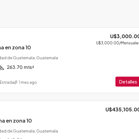
U$3,000.0
U$3,000.00
/Mensuale
na en zona 10
dad de Guatemala, Guatemala
263.70
mts²
Detalles
 Estrada
1 mes ago
U$435,105.0
na en zona 10
dad de Guatemala, Guatemala