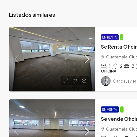
Listados similares
EN RENTA
.
Se Renta Ofici
Guatemala, Ciu
1
2
3
OFICINA
Carlos Javier
EN VENTA
.
Se vende Ofici
Guatemala, Ciu