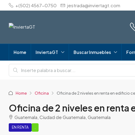
+(502) 4567-0750
jestrada@inviertagt.com
Home
InviertaGT
Buscar Inmuebles
For
Home
Oficina
Oficina de 2 niveles en renta en edificio c
Oficina de 2 niveles en renta 
Guatemala, Ciudad de Guatemala, Guatemala
EN RENTA
.