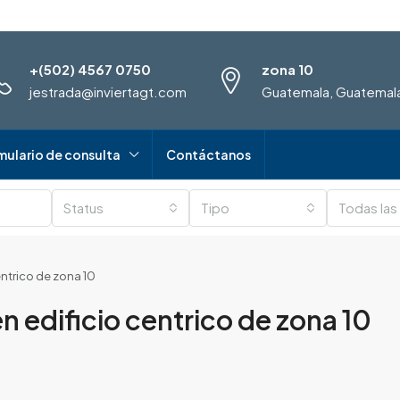
+(502) 4567 0750
zona 10
jestrada@inviertagt.com
Guatemala, Guatemal
mulario de consulta
Contáctanos
Status
Tipo
Todas las
entrico de zona 10
en edificio centrico de zona 10