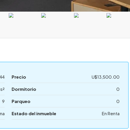
44
Precio
U$13,500.00
s²
Dormitorio
0
9
Parqueo
0
ina
Estado del inmueble
En Renta