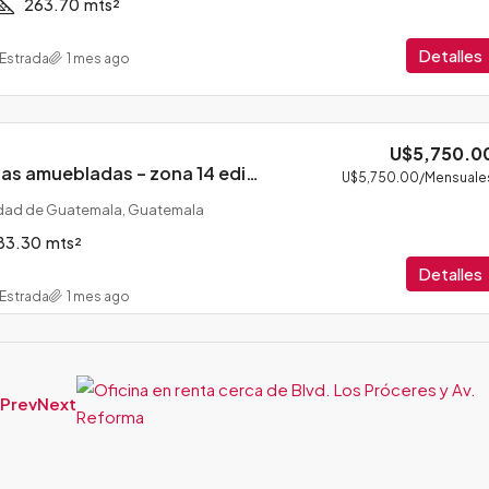
263.70
mts²
Detalles
 Estrada
1 mes ago
U$5,750.0
Renta de oficinas amuebladas – zona 14 edificio corporativo
U$5,750.00
/Mensuale
dad de Guatemala, Guatemala
83.30
mts²
Detalles
 Estrada
1 mes ago
Prev
Next