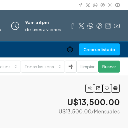
9am a 6pm
a
de lunes a viernes
Crear un listado
 ciudades
Todas las zonas
Limpiar
Buscar
U$13,500.00
U$13,500.00
/Mensuales