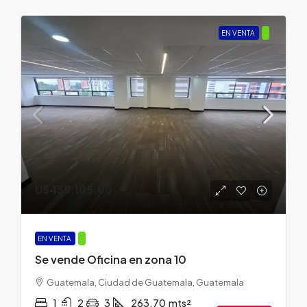
EN VENTA
.
U$435,105.00
EN VENTA
.
Se vende Oficina en zona 10
Guatemala, Ciudad de Guatemala, Guatemala
1
2
3
263.70
mts²