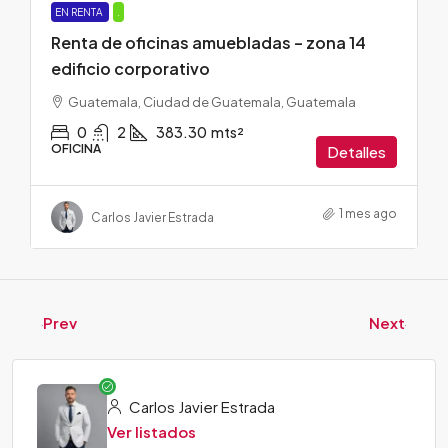
EN RENTA
.
Renta de oficinas amuebladas – zona 14
edificio corporativo
Guatemala, Ciudad de Guatemala, Guatemala
0
2
383.30
mts²
OFICINA
Detalles
1 mes ago
Carlos Javier Estrada
Prev
Next
Carlos Javier Estrada
Ver listados