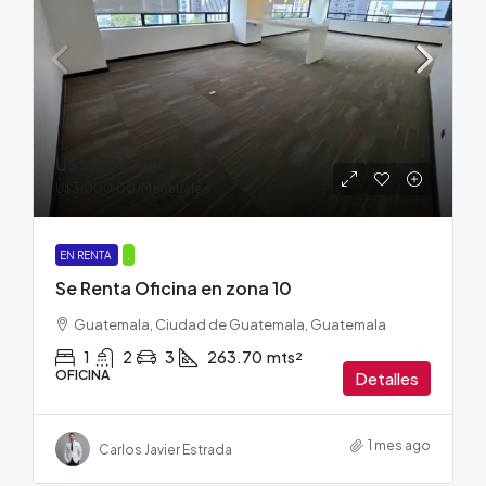
U$3,000.00
U$3,000.00
/Mensuales
EN RENTA
.
Se Renta Oficina en zona 10
Guatemala, Ciudad de Guatemala, Guatemala
1
2
3
263.70
mts²
OFICINA
Detalles
1 mes ago
Carlos Javier Estrada