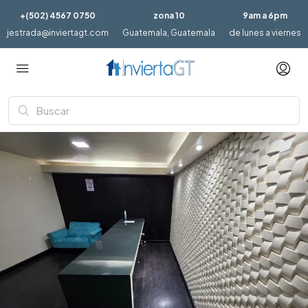
+(502) 4567 0750
zona 10
9am a 6pm
jestrada@inviertagt.com
Guatemala, Guatemala
de lunes a viernes