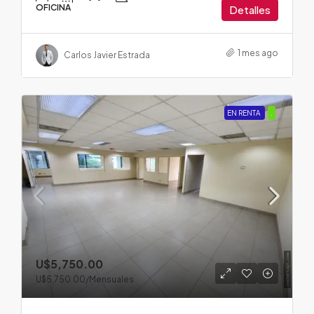
OFICINA
Detalles
1 mes ago
Carlos Javier Estrada
EN RENTA
.
U$5,750.00
U$5,750.00
/Mensuales