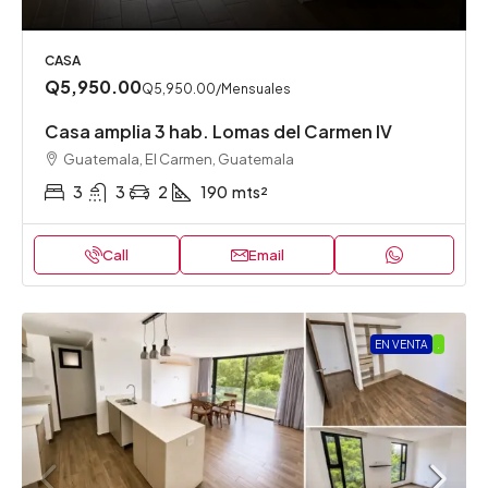
CASA
Q5,950.00
Q5,950.00
/Mensuales
Casa amplia 3 hab. Lomas del Carmen IV
Guatemala, El Carmen, Guatemala
3
3
2
190
mts²
Call
Email
EN VENTA
.