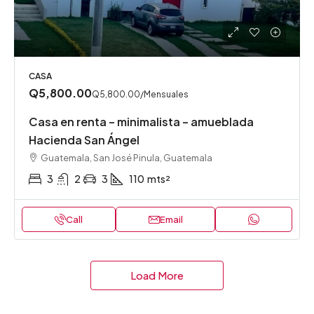
CASA
Q5,800.00
Q5,800.00
/Mensuales
Casa en renta – minimalista – amueblada
Hacienda San Ángel
Guatemala, San José Pinula, Guatemala
3
2
3
110
mts²
Call
Email
Load More