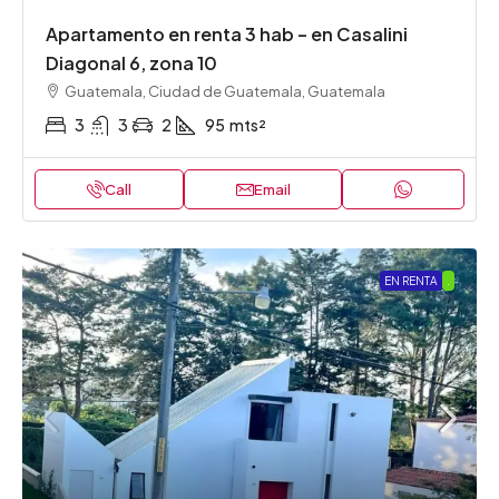
Apartamento en renta 3 hab – en Casalini
Diagonal 6, zona 10
Guatemala, Ciudad de Guatemala, Guatemala
3
3
2
95
mts²
Call
Email
EN RENTA
.