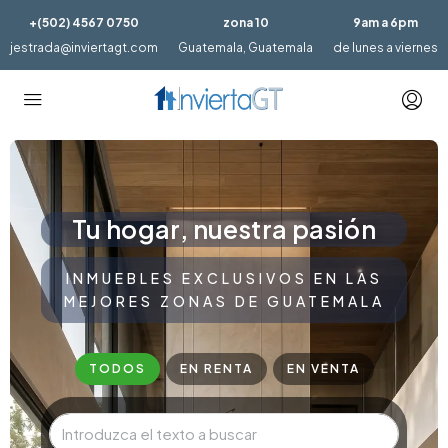
+(502) 4567 0750
zona 10
9am a 6pm
jestrada@inviertagt.com
Guatemala, Guatemala
de lunes a viernes
Tu hogar, nuestra pasión
INMUEBLES EXCLUSIVOS EN LAS
MEJORES ZONAS DE GUATEMALA
TODOS
EN RENTA
EN VENTA