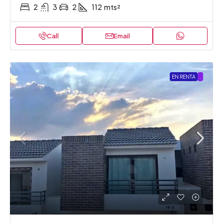
2
3
2
112
mts²
Call
Email
EN RENTA
.