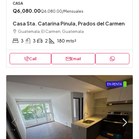
CASA
Q6,080.00
Q6,080.00
/Mensuales
Casa Sta. Catarina Pinula, Prados del Carmen
Guatemala, El Carmen, Guatemala
3
3
2
180
mts²
Call
Email
EN RENTA
.