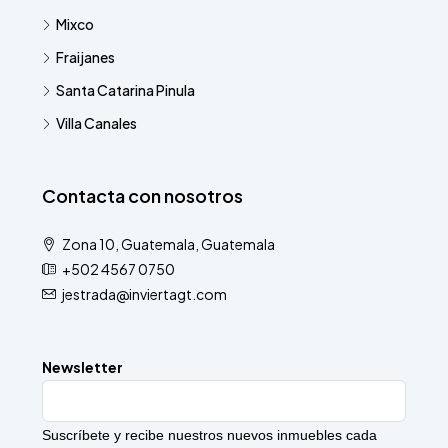
Mixco
MÁS DETALLES
Fraijanes
Santa Catarina Pinula
Villa Canales
Contacta con nosotros
Zona 10, Guatemala, Guatemala
+502 4567 0750
jestrada@inviertagt.com
Newsletter
Suscríbete y recibe nuestros nuevos inmuebles cada