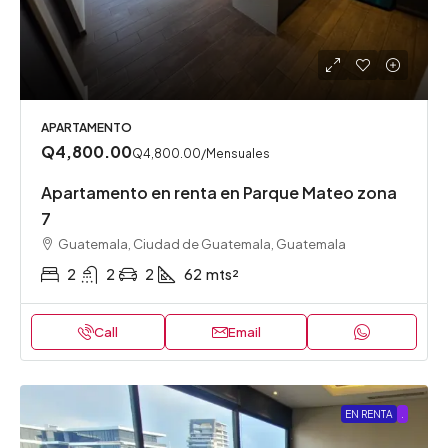
APARTAMENTO
Q4,800.00
Q4,800.00
/Mensuales
Apartamento en renta en Parque Mateo zona
7
Guatemala, Ciudad de Guatemala, Guatemala
2
2
2
62
mts²
Call
Email
EN RENTA
.