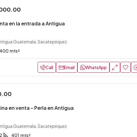
,000.00
nta en la entrada a Antigua
ntigua Guatemala, Sacatepéquez
400
mts²
Call
Email
WhatsApp
0.00
na en venta – Perla en Antigua
ntigua Guatemala, Sacatepéquez
2
401
mts²