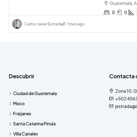
Guatemala, A
0
0
Carlos Javier Estrada
1 mes ago
Descubrir
Contacta 
Zona 10, 
Ciudad de Guatemala
+502 456
Mixco
jestrada@
Fraijanes
Santa Catarina Pinula
Villa Canales