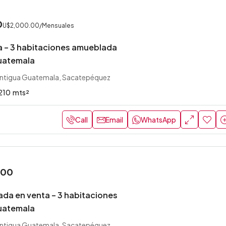
0
U$2,000.00
/Mensuales
a – 3 habitaciones amueblada
uatemala
ntigua Guatemala, Sacatepéquez
210
mts²
Call
Email
WhatsApp
.00
da en venta – 3 habitaciones
uatemala
ntigua Guatemala, Sacatepéquez