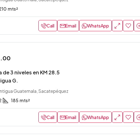
210
mts²
Call
Email
WhatsApp
0.00
 de 3 niveles en KM 28.5
igua G.
ntigua Guatemala, Sacatepéquez
2
185
mts²
Call
Email
WhatsApp