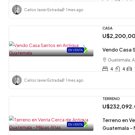
Carlos Javier Estrada
1 mes ago
CASA
U$2,200,0
Vendo Casa S
EN VENTA
.
Guatemala, A
4
4
Carlos Javier Estrada
1 mes ago
TERRENO
U$232,092
Terreno en V
EN VENTA
.
Guatemala – M