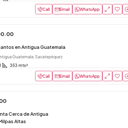
Call
Email
WhatsApp
00.00
antos en Antigua Guatemala
ntigua Guatemala, Sacatepéquez
1
353
mts²
Call
Email
WhatsApp
.00
enta Cerca de Antigua
ilpas Altas