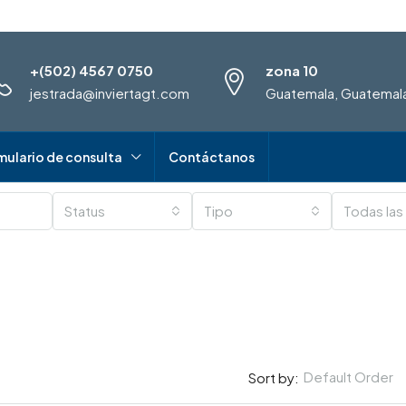
+(502) 4567 0750
zona 10
jestrada@inviertagt.com
Guatemala, Guatemal
mulario de consulta
Contáctanos
Status
Tipo
Todas las
Default Order
Sort by: