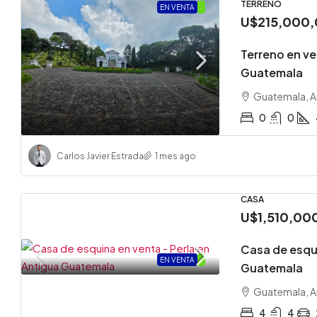
TERRENO
EN VENTA
.
U$215,000
Terreno en ve
Guatemala
Guatemala, A
0
0
Carlos Javier Estrada
1 mes ago
CASA
U$1,510,00
Casa de esqui
EN VENTA
.
Guatemala
Guatemala, A
4
4