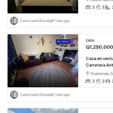
3
3
Carlos Javier Estrada
1 mes ago
CASA
EN VENTA
.
Q1,250,00
Casa en venta
Carretera Ant
Guatemala, A
3
2
Carlos Javier Estrada
1 mes ago