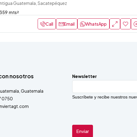
ntigua Guatemala, Sacatepéquez
359
mts²
Call
Email
WhatsApp
con nosotros
Newsletter
Guatemala, Guatemala
Suscríbete y recibe nuestros nu
7 0750
inviertagt.com