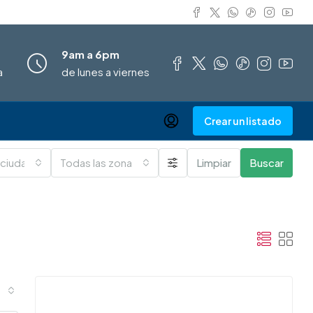
9am a 6pm
a
de lunes a viernes
Crear un listado
 ciudades
Todas las zonas
Limpiar
Buscar