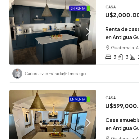
CASA
EN RENTA
.
U$2,000.0
Renta de cas
en Antigua G
Guatemala, A
3
3
Carlos Javier Estrada
1 mes ago
CASA
EN VENTA
.
U$599,000
Casa amuebla
en Antigua G
Guatemala, A