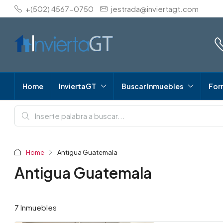
+(502) 4567-0750
jestrada@inviertagt.com
Home
InviertaGT
Buscar Inmuebles
For
Home
Antigua Guatemala
Antigua Guatemala
7 Inmuebles