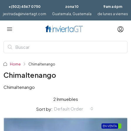
+(502) 4567 0750
zona 10
9am a 6pm
jestrada@inviertagt.com
Guatemala, Guatemala
de lunes a viernes
Home
Chimaltenango
Chimaltenango
Chimaltenango
2 Inmuebles
Default Order
Sort by:
EN VENTA
.